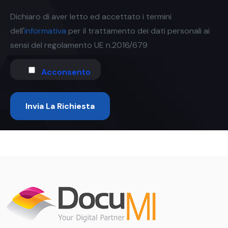
Dichiaro di aver letto ed accettato i termini
dell'
informativa
per il trattamento dei dati personali ai
sensi del regolamento UE n.2016/679
Acconsento