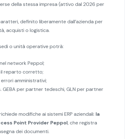
verse della stessa impresa (attivo dal 2026 per
aratteri, definito liberamente dall’azienda per
à, acquisti o logistica.
edi o unità operative potrà:
 nel network Peppol;
il reparto corretto;
 errori amministrativi;
(es. GEBA per partner tedeschi, GLN per partner
richiede modifiche ai sistemi ERP aziendali:
la
ccess Point Provider Peppol
, che registra
onsegna dei documenti.