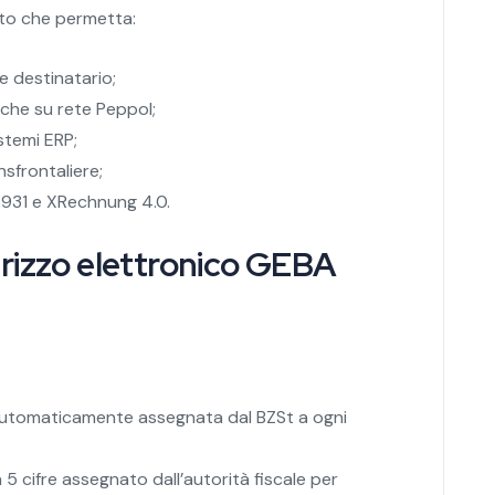
to che permetta:
e destinatario;
che su rete Peppol;
stemi ERP;
nsfrontaliere;
6931 e XRechnung 4.0.
irizzo elettronico GEBA
, automaticamente assegnata dal BZSt a ogni
 5 cifre assegnato dall’autorità fiscale per