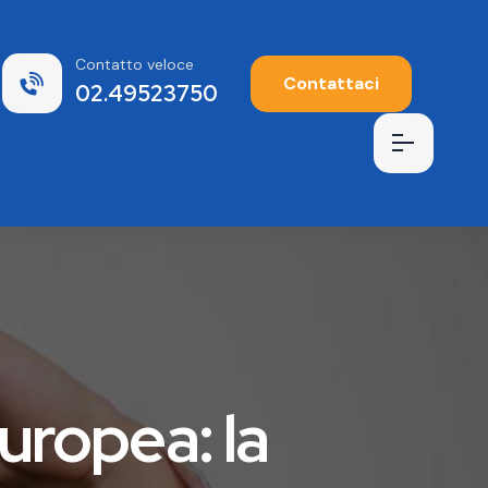
Contatto veloce
Contattaci
02.49523750
uropea: la